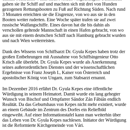
gaben sie ihr Schiff auf und machten sich mit drei von Hunden
gezogenen Rettungsbooten zu Fuß auf Richtung Süden. Nach rund
3 Monaten erreichten sie die Eisgrenze, von wo aus sie in den
Booten weiter ruderten. Eine Woche später trafen sie auf zwei
russische Walfangschiffe. Eines davon hat die bis dahin als
verschollen geltende Mannschaft in einen Hafen gebracht, von wo
aus sie mit einem deutschen Schiff nach Hamburg gebracht wurden
und nach Wien weiterreisten.
Dank des Wissens von Schiffsarzt Dr. Gyula Kepes haben trotz der
großen Entbehrungen mit Ausnahme von Schiffsingenieur Otto
Krisch alle überlebt. Dr. Gyula Kepes wurde als Anerkennung
seines außerordentlichen Dienstes und der wissenschaftlichen
Ergebnisse von Franz Joseph I., Kaiser von Österreich und
apostolischer König von Ungarn, zum Stabsarzt ernannt.
Im Dezember 2016 erfährt Dr. Gyula Kepes eine öffentliche
Würdigung in seinem Heimatort. Damit wurde ein lang gehegter
Wunsch von Bischof und Ortspfarrer Sándor Zán Fábián endlich
Realität. Da das Geburtshaus von Kepes nicht mehr existiert, wurde
an einem Gebäude im Zentrum des Dorfes ein Reliefbild
eingeweiht. Auf einer Informationstafel kann man weiterhin über
das Leben von Dr. Gyula Kepes nachlesen. Initiator der Würdigung
ist die Reformierte Kirchgemeinde von Vári.