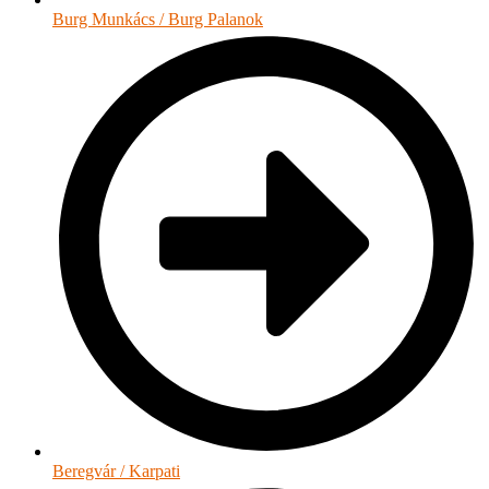
Burg Munkács / Burg Palanok
Beregvár / Karpati