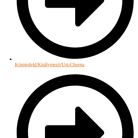
Königsfeld/Királymezö/Ust-Chorna