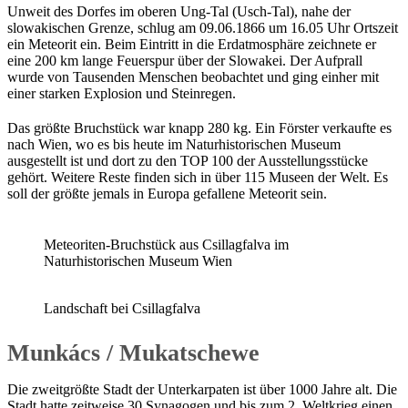
Unweit des Dorfes im oberen Ung-Tal (Usch-Tal), nahe der
slowakischen Grenze, schlug am 09.06.1866 um 16.05 Uhr Ortszeit
ein Meteorit ein. Beim Eintritt in die Erdatmosphäre zeichnete er
eine 200 km lange Feuerspur über der Slowakei. Der Aufprall
wurde von Tausenden Menschen beobachtet und ging einher mit
einer starken Explosion und Steinregen.
Das größte Bruchstück war knapp 280 kg. Ein Förster verkaufte es
nach Wien, wo es bis heute im Naturhistorischen Museum
ausgestellt ist und dort zu den TOP 100 der Ausstellungsstücke
gehört. Weitere Reste finden sich in über 115 Museen der Welt. Es
soll der größte jemals in Europa gefallene Meteorit sein.
Meteoriten-Bruchstück aus Csillagfalva im
Naturhistorischen Museum Wien
Landschaft bei Csillagfalva
Munkács / Mukatschewe
Die zweitgrößte Stadt der Unterkarpaten ist über 1000 Jahre alt. Die
Stadt hatte zeitweise 30 Synagogen und bis zum 2. Weltkrieg einen