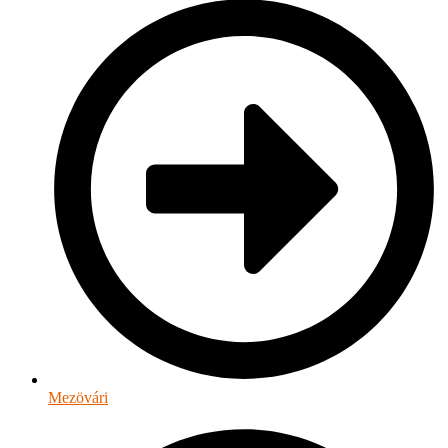
Mezövári