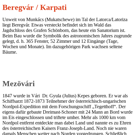
Beregvár / Karpati
Unweit von Munkács (Mukatschewe) im Tal der Latorca/Latoriza
liegt Beregvár. Etwas versteckt befindet sich im Wald das
Jagdschloss des Grafen Schönborn, das heute ein Sanatorium ist.
Beim Bau wurde die Symbolik des astronomischen Jahres zugrunde
gelegt, d. h. 365 Fenster, 52 Zimmer und 12 Eingänge (Tage,
Wochen und Monate). Im dazugehörigen Park wachsen seltene
Bäume.
Mezövári
1847 wurde in Vári Dr. Gyula (Julius) Kepes geboren. Er war als
Schiffsarzt 1872-1873 Teilnehmer der österreichisch-ungarischen
Nordpol-Expedition mit dem Forschungsschiff „Tegetthoff“. Der
eigens dafür gebaute Dreimast-Schoner mit 24 Mann an Bord wurde
im Eis eingeschlossen und triftete umher. Mehr als 1000 km vom
Nordpol entfernt entdeckte man dabei Land und nannte es zu Ehren
des österreichischen Kaisers Franz-Joseph-Land. Noch nie waren
damals Menschen weiter nach Norden vorgedrungen. Schließlich