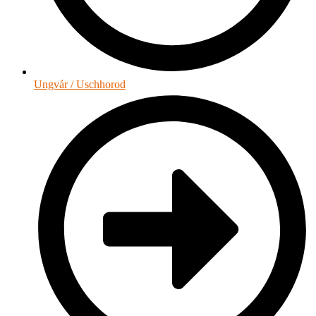
Ungvár / Uschhorod