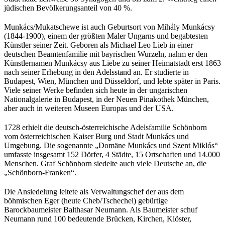
jüdischen Bevölkerungsanteil von 40 %.
Munkács/Mukatschewe ist auch Geburtsort von Mihály Munkácsy
(1844-1900), einem der größten Maler Ungarns und begabtesten
Künstler seiner Zeit. Geboren als Michael Leo Lieb in einer
deutschen Beamtenfamilie mit bayrischen Wurzeln, nahm er den
Künstlernamen Munkácsy aus Liebe zu seiner Heimatstadt erst 1863
nach seiner Erhebung in den Adelsstand an. Er studierte in
Budapest, Wien, München und Düsseldorf, und lebte später in Paris.
Viele seiner Werke befinden sich heute in der ungarischen
Nationalgalerie in Budapest, in der Neuen Pinakothek München,
aber auch in weiteren Museen Europas und der USA.
1728 erhielt die deutsch-österreichische Adelsfamilie Schönborn
vom österreichischen Kaiser Burg und Stadt Munkács und
Umgebung. Die sogenannte „Domäne Munkács und Szent Miklós“
umfasste insgesamt 152 Dörfer, 4 Städte, 15 Ortschaften und 14.000
Menschen. Graf Schönborn siedelte auch viele Deutsche an, die
„Schönborn-Franken“.
Die Ansiedelung leitete als Verwaltungschef der aus dem
böhmischen Eger (heute Cheb/Tschechei) gebürtige
Barockbaumeister Balthasar Neumann. Als Baumeister schuf
Neumann rund 100 bedeutende Brücken, Kirchen, Klöster,