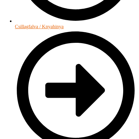
Csillagfalva / Knyahinya