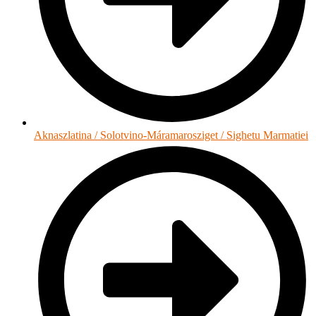
Aknaszlatina / Solotvino-Máramarosziget / Sighetu Marmatiei