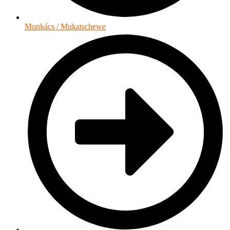
Munkács / Mukatschewe